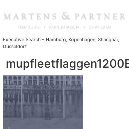
Zum
Inhalt
springen
Executive Search – Hamburg, Kopenhagen, Shanghai,
Düsseldorf
mupfleetflaggen120