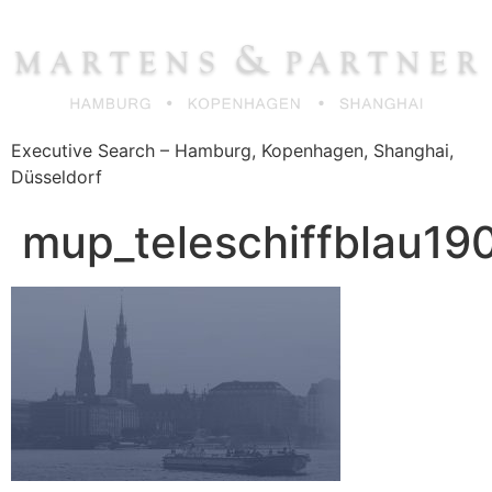
Zum
Inhalt
springen
Executive Search – Hamburg, Kopenhagen, Shanghai,
Düsseldorf
mup_teleschiffblau1