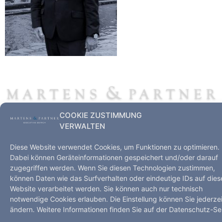
COOKIE ZUSTIMMUNG
VERWALTEN
Executive Search – Hamburg, Kopenhagen, Shanghai,
Düsseldorf
Diese Website verwendet Cookies, um Funktionen zu optimieren.
Dabei können Geräteinformationen gespeichert und/oder darauf
Startseite
Leistungen
Kompetenz
zugegriffen werden. Wenn Sie diesen Technologien zustimmen,
Impressum
Datenschutz
Kontakt
können Daten wie das Surfverhalten oder eindeutige IDs auf dies
Website verarbeitet werden. Sie können auch nur technisch
Alle Rechte vorbehalten
notwendige Cookies erlauben. Die Einstellung können Sie jederzei
ändern. Weitere Informationen finden Sie auf der Datenschutz-Sei