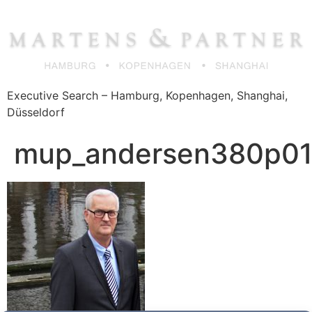
Zum
Inhalt
springen
Executive Search – Hamburg, Kopenhagen, Shanghai,
Düsseldorf
mup_andersen380p0