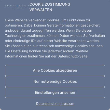
COOKIE ZUSTIMMUNG
VERWALTEN
Diese Website verwendet Cookies, um Funktionen zu
optimieren. Dabei können Geräteinformationen gespeichert
und/oder darauf zugegriffen werden. Wenn Sie diesen
Technologien zustimmen, können Daten wie das Surfverhalten
Executive Search – Hamburg, Kopenhagen, Shanghai,
oder eindeutige IDs auf dieser Website verarbeitet werden.
Düsseldorf
Sie können auch nur technisch notwendige Cookies erlauben.
Startseite
Leistungen
Kompetenz
Die Einstellung können Sie jederzeit ändern. Weitere
Informationen finden Sie auf der Datenschutz-Seite.
Impressum
Datenschutz
Kontakt
Alle Rechte vorbehalten
Alle Cookies akzeptieren
Nur notwendige Cookies
Einstellungen ansehen
Datenschutz
Impressum