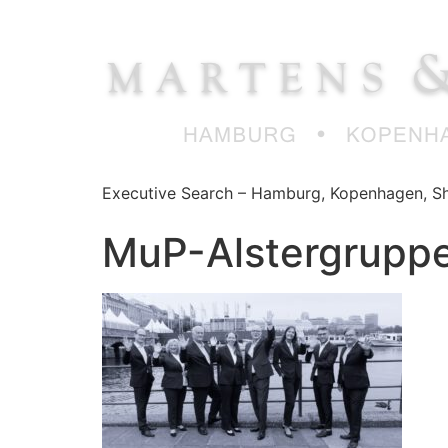
Zum
Inhalt
springen
Executive Search – Hamburg, Kopenhagen, Sh
MuP-Alstergrupp