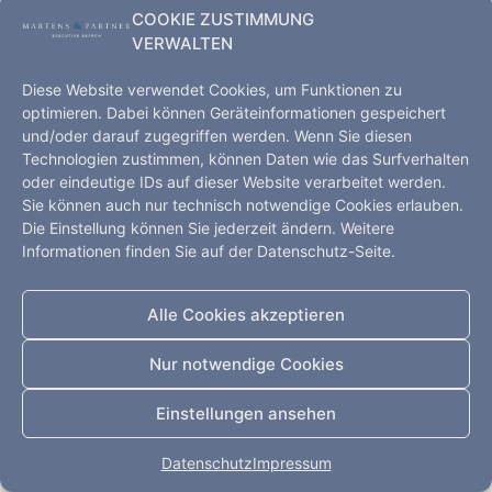
COOKIE ZUSTIMMUNG
VERWALTEN
Diese Website verwendet Cookies, um Funktionen zu
optimieren. Dabei können Geräteinformationen gespeichert
und/oder darauf zugegriffen werden. Wenn Sie diesen
Technologien zustimmen, können Daten wie das Surfverhalten
oder eindeutige IDs auf dieser Website verarbeitet werden.
Executive Search – Hamburg, Kopenhagen, Shanghai,
Sie können auch nur technisch notwendige Cookies erlauben.
Düsseldorf
Die Einstellung können Sie jederzeit ändern. Weitere
Startseite
Leistungen
Kompetenz
Informationen finden Sie auf der Datenschutz-Seite.
Impressum
Datenschutz
Kontakt
Alle Rechte vorbehalten
Alle Cookies akzeptieren
Nur notwendige Cookies
Einstellungen ansehen
Datenschutz
Impressum