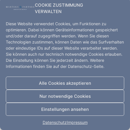
COOKIE ZUSTIMMUNG
VERWALTEN
Diese Website verwendet Cookies, um Funktionen zu
optimieren. Dabei können Geräteinformationen gespeichert
und/oder darauf zugegriffen werden. Wenn Sie diesen
Executive Search – Hamburg, Kopenhagen, Shanghai,
Technologien zustimmen, können Daten wie das Surfverhalten
Düsseldorf
oder eindeutige IDs auf dieser Website verarbeitet werden.
Sie können auch nur technisch notwendige Cookies erlauben.
Startseite
Leistungen
Kompetenz
Die Einstellung können Sie jederzeit ändern. Weitere
Impressum
Datenschutz
Kontakt
Informationen finden Sie auf der Datenschutz-Seite.
Alle Rechte vorbehalten
Alle Cookies akzeptieren
Nur notwendige Cookies
Einstellungen ansehen
Datenschutz
Impressum