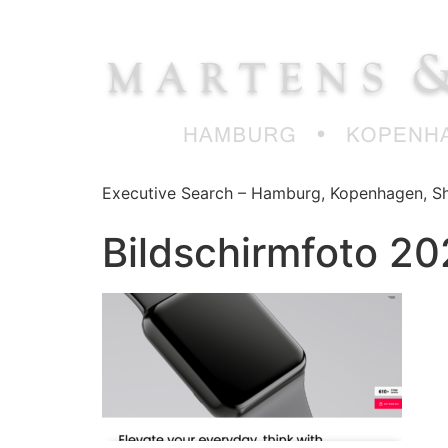
Zum
Inhalt
springen
Executive Search – Hamburg, Kopenhagen, Sh
Bildschirm­foto 2