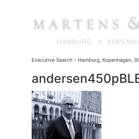
Zum
Inhalt
springen
Executive Search – Hamburg, Kopenhagen, Sh
andersen450pBL