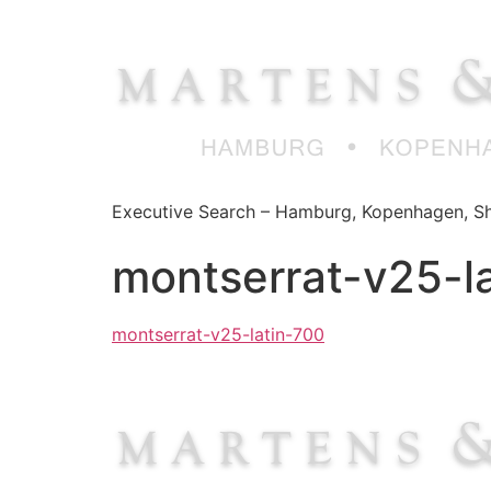
Zum
Inhalt
springen
Executive Search – Hamburg, Kopenhagen, Sh
montserrat-v25-l
montserrat-v25-latin-700