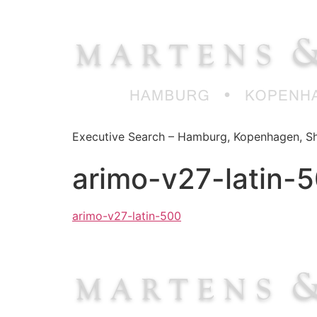
Zum
Inhalt
springen
Executive Search – Hamburg, Kopenhagen, Sh
arimo-v27-latin-
arimo-v27-latin-500