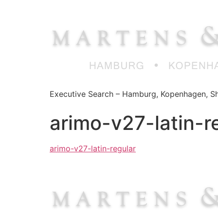
Zum
Inhalt
springen
Executive Search – Hamburg, Kopenhagen, Sh
arimo-v27-latin-r
arimo-v27-latin-regular