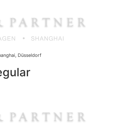
anghai, Düsseldorf
egular